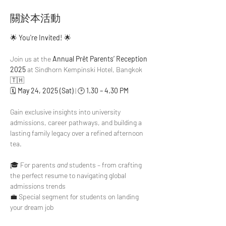
關於本活動
🌟 
You're Invited!
 🌟
Join us at the 
Annual Prêt Parents’ Reception 
2025
 at Sindhorn Kempinski Hotel, Bangkok 
🇹🇭
🗓 
May 24, 2025 (Sat)
 | 🕑 
1.30 – 4.30 PM
Gain exclusive insights into university 
admissions, career pathways, and building a 
lasting family legacy over a refined afternoon 
tea.
🎓 For parents 
and
 students – from crafting 
the perfect resume to navigating global 
admissions trends
💼 Special segment for students on landing 
your dream job