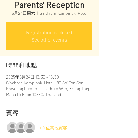
Parents' Reception
5月24日周六
  |  
Sindhorn Kempinski Hotel
Registration is closed
See other events
時間和地點
2025年5月24日 13:30 – 16:30
Sindhorn Kempinski Hotel , 80 Soi Ton Son,
Khwaeng Lumphini, Pathum Wan, Krung Thep
Maha Nakhon 10330, Thailand
賓客
+ 9 位其他賓客