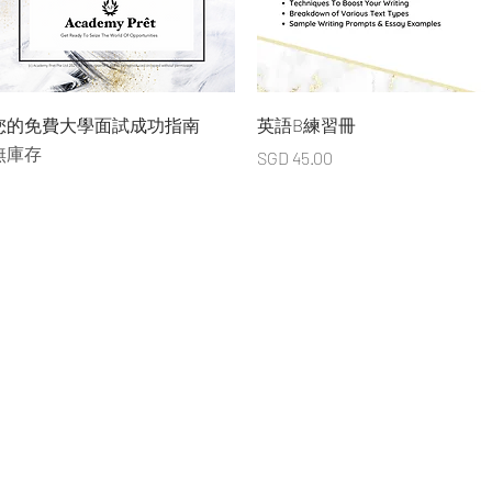
快速瀏覽
快速瀏覽
您的免費大學面試成功指南
英語B練習冊
無庫存
價格
SGD 45.00
司（新加坡）